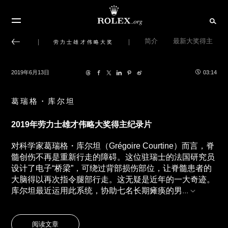
简介
最新大奖得主
劳力士雄才伟略大奖
2019年6月13日
03:14
葛瑞格・库尔坦
2019年劳力士雄才伟略大奖得主纪录片
对科学家葛瑞格・库尔坦（Grégoire Courtine）而言，脊
髓创伤不再是重新行走的障碍。这位驻瑞士的法国研究员
设计了电子“桥梁”，可绕过背部损伤部位，让脊髓患者的
大脑得以再次指令腿部行走。这无疑是近年的一大奇迹。
库尔坦最近运用此系统，协助七名长期瘫痪的男
...
阅读文章