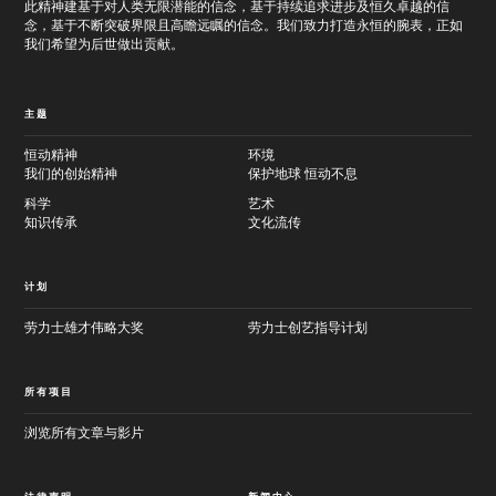
此精神建基于对人类无限潜能的信念，基于持续追求进步及恒久卓越的信
念，基于不断突破界限且高瞻远瞩的信念。我们致力打造永恒的腕表，正如
我们希望为后世做出贡献。
主题
恒动精神
环境
我们的创始精神
保护地球 恒动不息
科学
艺术
知识传承
文化流传
计划
劳力士雄才伟略大奖
劳力士创艺指导计划
所有项目
浏览所有文章与影片