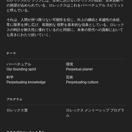
ロレックスのクラウンには、世界におけるロレックスの役割、世界貢献へ
の熱望が込められている。ロレックスはこれをパーペチュアル スピリット
と呼んでいる。
それは、人間が持つ限りない可能性を信じ、向上の継続と卓越性の永続、
常に限界を押し広げ、長期的な 視野を基本的な信条としている。ロレック
スの時計が耐久性に優れているのと同様に、未来の世代への貢献において
も長きにわたり続いていく。
テーマ
パーペチュアル
環境
Our founding spirit
Perpetual planet
科学
芸術
Perpetuating knowledge
Perpetuating culture
プログラム
ロレックス賞
ロレックス メントーシップ プログラ
ム