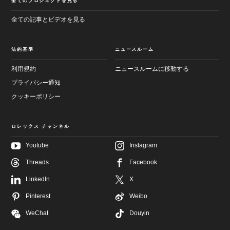
全てのプロジェクトを見る
全ての記事とビデオを見る
法的基準
ニュースルーム
利用規約
ニュースルームに移動する
プライバシー通知
クッキーポリシー
ロレックス チャンネル
Youtube
Instagram
メ
フ
イ
Threads
Facebook
ッ
ン
タ
画
LinkedIn
X
ー
面
へ
へ
Pinterest
Weibo
進
進
む
む
WeChat
Douyin