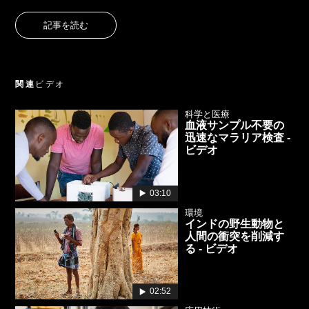
記事を読む
関連
ビデオ
科学と医療
血液サンプル不要の
迅速なマラリア検査 -
ビデオ
03:10
環境
インドの野生動物と
人間の衝突を削減す
る - ビデオ
02:52