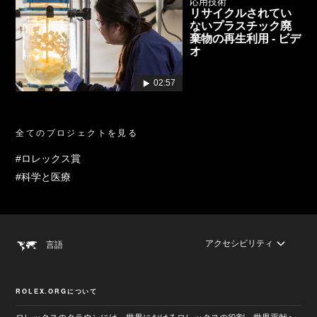
応用技術
リサイクルされてい
ないプラスチック廃
棄物の再生利用 - ビデ
オ
02:57
全てのプロジェクトを見る
#ロレックス賞
#科学と医療
アクセシビリティ
言語
ROLEX.ORGについて