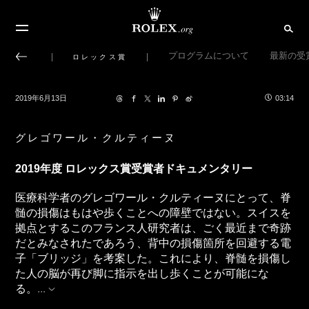
プログラムについて
最新の受
ロレックス賞
2019年6月13日
03:14
グレゴワール・クルティーヌ
2019年度 ロレックス賞受賞者ドキュメンタリー
医療科学者のグレゴワール・クルティーヌにとって、脊
髄の損傷はもはや歩くことへの障壁ではない。スイスを
拠点とするこのフランス人研究者は、ごく最近まで奇跡
だとみなされたであろう、背中の損傷箇所を回避する電
子「ブリッジ」を考案した。これにより、脊髄を損傷し
た人の脳が再び脚に指示を出し歩くことが可能にな
る。
...