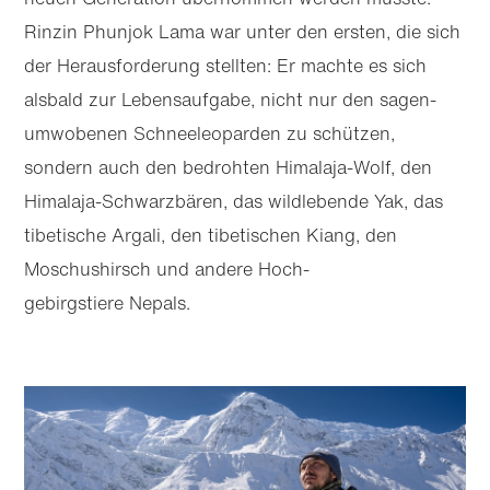
Rinzin Phunjok Lama war unter den ersten, die sich
der Heraus­forderung stellten: Er machte es sich
alsbald zur Lebens­aufgabe, nicht nur den sagen­
umwobenen Schneeleoparden zu schützen,
Zu
Zu
Hauptinhalt
Footer
sondern auch den bedrohten Himalaja-Wolf, den
wechseln
wechseln
Himalaja-Schwarzbären, das wildlebende Yak, das
tibetische Argali, den tibetischen Kiang, den
Moschushirsch und andere Hoch­
gebirgstiere Nepals.