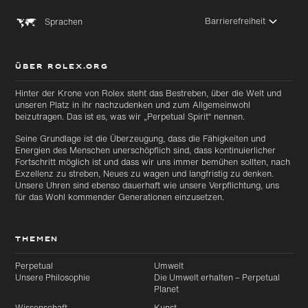
Barrierefreiheit
Sprachen
ÜBER ROLEX.ORG
Zu
Zu
Hinter der Krone von Rolex steht das Bestreben, über die Welt und
Hauptinhalt
Footer
unseren Platz in ihr nachzudenken und zum Allgemeinwohl
wechseln
wechseln
beizutragen. Das ist es, was wir „Perpetual Spirit“ nennen.
Seine Grundlage ist die Überzeugung, dass die Fähigkeiten und
Energien des Menschen unerschöpflich sind, dass kontinuierlicher
Fortschritt möglich ist und dass wir uns immer bemühen sollten, nach
Exzellenz zu streben, Neues zu wagen und langfristig zu denken.
Unsere Uhren sind ebenso dauerhaft wie unsere Verpflichtung, uns
für das Wohl kommender Generationen einzusetzen.
THEMEN
Perpetual
Umwelt
Unsere Philosophie
Die Umwelt erhalten – Perpetual
Planet
Wissenschaft
Kunst