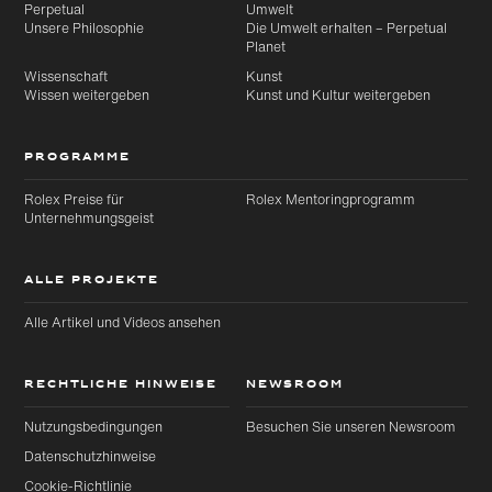
Perpetual
Umwelt
Unsere Philosophie
Die Umwelt erhalten – Perpetual
Planet
Wissenschaft
Kunst
Zu
Zu
Hauptinhalt
Footer
Wissen weitergeben
Kunst und Kultur weitergeben
wechseln
wechseln
PROGRAMME
Rolex Preise für
Rolex Mentoringprogramm
Unternehmungsgeist
ALLE PROJEKTE
Alle Artikel und Videos ansehen
RECHTLICHE HINWEISE
NEWSROOM
Nutzungsbedingungen
Besuchen Sie unseren Newsroom
Datenschutzhinweise
Cookie-Richtlinie