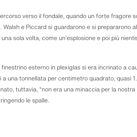
percorso verso il fondale, quando un forte fragore s
. Walsh e Piccard si guardarono e si prepararono 
e una sola volta, come un’esplosione e poi più nient
finestrino esterno in plexiglas si era incrinato a c
ri a una tonnellata per centimetro quadrato, quasi 1.
ncrinato, tuttavia, “non era una minaccia per la nos
ringendo le spalle.