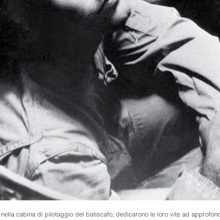
nella cabina di pilotaggio del batiscafo, dedicarono le loro vite ad approfon