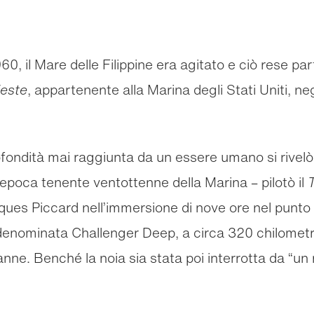
, il Mare delle Filippine era agitato e ciò rese part
ieste
, appartenente alla Marina degli Stati Uniti, neg
ondità mai raggiunta da un essere umano si rivelò, i
’epoca tenente ventottenne della Marina – pilotò il
T
ques Piccard nell’immersione di nove ore nel punto 
enominata Challenger Deep, a circa 320 chilometri a
nne. Benché la noia sia stata poi interrotta da “un