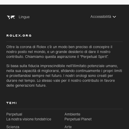
Accessibilità
Lingue
ROLEX.ORG
Passa al
Passa
Oltre la corona di Rolex c’è un modo ben preciso di concepire il
contenuto
al
nostro posto nel mondo, e un grande desiderio di dare il nostro
principale
footer
contributo. Chiamiamo questa aspirazione il “Perpetual Spirit”.
Si basa sulla fiducia imprescindibile nell’illimitato potenziale umano,
nella sua capacità di migliorarsi, sfidando continuamente i propri limiti
e proiettandosi sempre nel futuro. I nostri orologi sono creati per
durare nel tempo. Lo stesso vale per il nostro contributo in favore
delle generazioni future.
TEMI
Perpetual
Ambiente
La nostra visione fondatrice
Perpetual Planet
Scienza
Arte