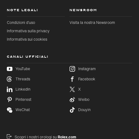
NOTE LEGALI
NEWSROOM
Condizioni d’uso
Visita la nostra Newsroom
Informativa sulla privacy
Informativa sui cookies
CANALI UFFICIALI
YouTube
Instagram
Threads
Facebook
Passa al
Passa
LinkedIn
X
contenuto
al
principale
footer
Pinterest
Weibo
WeChat
Douyin
Scopri i nostri orologi su
Rolex.com