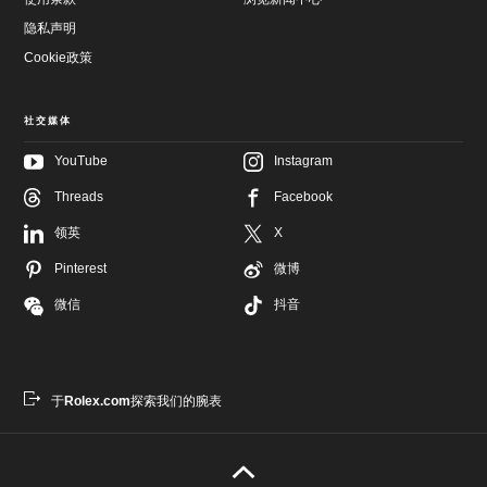
隐私声明
Cookie政策
社交媒体
YouTube
Instagram
Threads
Facebook
跳
至
跳
领英
X
主
至
要
页
Pinterest
微博
内
尾
容
微信
抖音
于
Rolex.com
探索我们的腕表