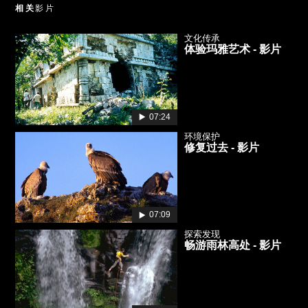
相关
影片
文化传承
体验玛雅艺术 - 影片
07:24
环境保护
修复过去 - 影片
07:09
探索发现
畅游雨林高处 - 影片