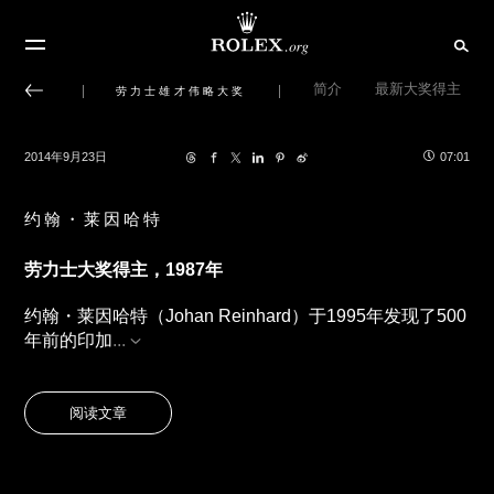
简介
最新大奖得主
劳力士雄才伟略大奖
2014年9月23日
07:01
约翰・莱因哈特
劳力士大奖得主，
1987
年
约翰
・
莱因哈特（
Johan Reinhard
）于
1995
年发现了
500
年前的印加
...
阅读文章