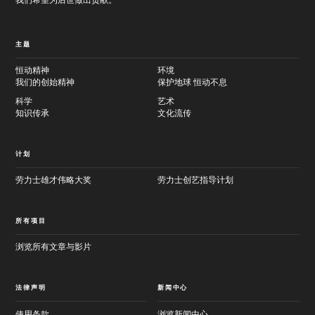
我们希望为后世做出贡献。
主题
恒动精神
环境
我们的创始精神
保护地球 恒动不息
科学
艺术
知识传承
文化流传
计划
劳力士雄才伟略大奖
劳力士创艺指导计划
所有项目
浏览所有文章与影片
法律声明
新闻中心
使用条款
浏览新闻中心