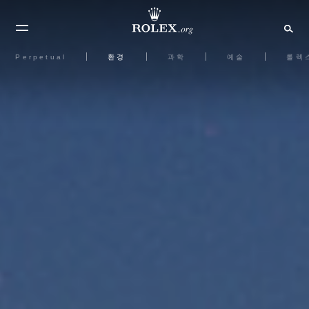
Perpetual
환경
과학
예술
롤렉