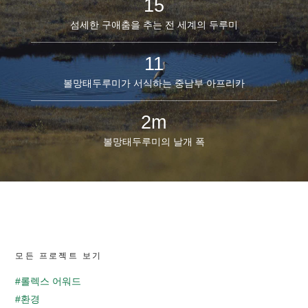
15
섬세한 구애춤을 추는 전 세계의 두루미
11
볼망태두루미가 서식하는 중남부 아프리카
2m
볼망태두루미의 날개 폭
모든 프로젝트 보기
#롤렉스 어워드
#환경