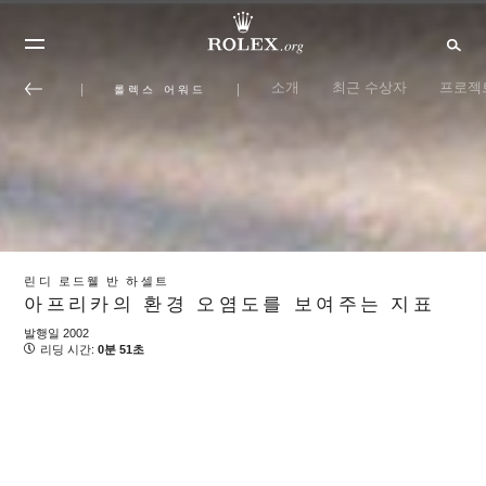
소개
최근 수상자
프로젝
롤렉스 어워드
린디 로드웰 반 하셀트
아프리카의 환경 오염도를 보여주는 지표
발행일 2002
리딩 시간:
0분 51초