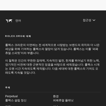
접근성
언어
ROLEX.ORG에 대해
메
인
바
롤렉스 크라운의 이면에는 전 세계적으로 사랑받는 브랜드의 위치와 더 나은
컨
닥
세상을 위해 기여하는 롤렉스의 열망이 담겨 있습니다. 롤렉스는 이를 ‘퍼페
텐
글
츄얼 스피릿’이라 부릅니다.
츠
로
로
이
이 철학은 인간의 무한한 잠재력, 지속적인 발전, 한계를 뛰어넘기 위한 노력,
이
동
장기적인 비전에 대한 근본적인 믿음을 바탕으로 세워졌습니다. 롤렉스 시계
동
는 오랜 시간 지속되도록 제작됩니다. 다음 세대에 대한 롤렉스의 기여도 오
래도록 지속될 것입니다.
주제
Perpetual
환경
롤렉스 설립 정신
퍼페츄얼 플래닛