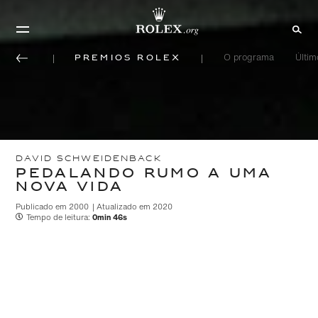
Prêmios Rolex
O programa
Últi
DAVID SCHWEIDENBACK
PEDALANDO RUMO A UMA
NOVA VIDA
Publicado em 2000 | Atualizado em 2020
Tempo de leitura:
0min 46s