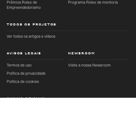
Prêmios Rolex de
Programa Rolex de mentoria
Empreendedorismo
TODOS OS PROJETOS
Ver todos os artigos e vídeos
AVISOS LEGAIS
NEWSROOM
Termos de uso
Visite a nossa Newsroom
Política de privacidade
Política de cookies
CANAIS OFICIAIS
YouTube
Instagram
Artigos
Próximo
Compartilhe esta página
Threads
Facebook
LinkedIn
X