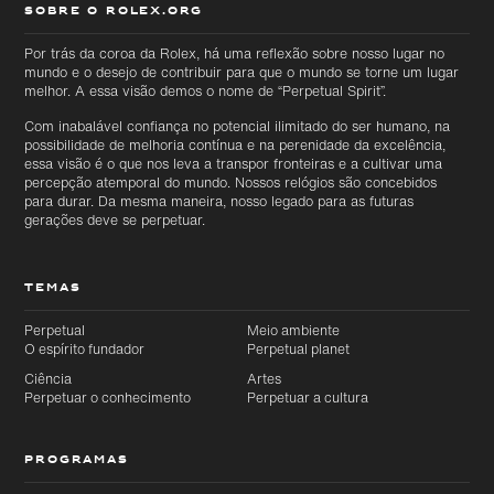
SOBRE O ROLEX.ORG
Por trás da coroa da Rolex, há uma reflexão sobre nosso lugar no
mundo e o desejo de contribuir para que o mundo se torne um lugar
Ir
Ir
diretamente
melhor. A essa visão demos o nome de “Perpetual Spirit”.
diretamente
para o
para o
conteúdo
Com inabalável confiança no potencial ilimitado do ser humano, na
rodapé
principal
possibilidade de melhoria contínua e na perenidade da excelência,
essa visão é o que nos leva a transpor fronteiras e a cultivar uma
percepção atemporal do mundo. Nossos relógios são concebidos
para durar. Da mesma maneira, nosso legado para as futuras
gerações deve se perpetuar.
TEMAS
Perpetual
Meio ambiente
O espírito fundador
Perpetual planet
Ciência
Artes
Perpetuar o conhecimento
Perpetuar a cultura
PROGRAMAS