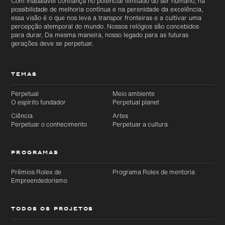
Com inabalável confiança no potencial ilimitado do ser humano, na
possibilidade de melhoria contínua e na perenidade da excelência,
essa visão é o que nos leva a transpor fronteiras e a cultivar uma
percepção atemporal do mundo. Nossos relógios são concebidos
para durar. Da mesma maneira, nosso legado para as futuras
gerações deve se perpetuar.
TEMAS
Ir
Ir
diretamente
diretamente
para o
Perpetual
Meio ambiente
para o
conteúdo
O espírito fundador
Perpetual planet
rodapé
principal
Ciência
Artes
Perpetuar o conhecimento
Perpetuar a cultura
PROGRAMAS
Prêmios Rolex de
Programa Rolex de mentoria
Empreendedorismo
TODOS OS PROJETOS