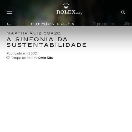
Prêmios Rolex
O programa
Últi
MARTHA RUIZ CORZO
A SINFONIA DA
SUSTENTABILIDADE
Publicado em 2002
Tempo de leitura:
0min 59s