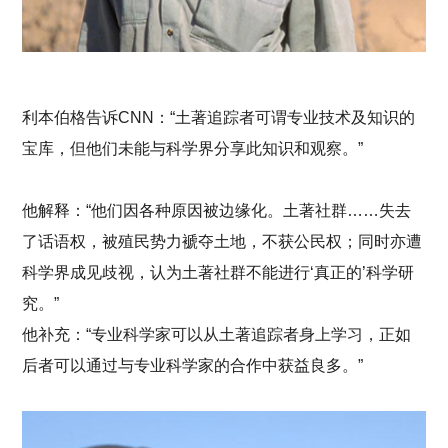
利本伯格告诉CNN：“土著追踪者可谓专业技术及知识的
宝库，但他们未能与科学界分享此知识和观察。”
他解释：“他们因各种原因被边缘化。土著社群……失去
了话语权，被殖民势力褫夺土地，不获公民权；同时亦遭
科学界成见歧视，认为土著社群不能进行‘真正的’科学研
究。”
跳
至
跳
他补充：“专业科学家可以从土著追踪者身上学习，正如
主
至
要
页
后者可以通过与专业科学家的合作中获益良多。”
内
尾
容