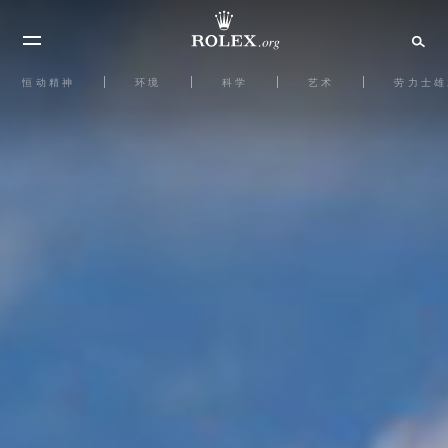
恒动精神
环境
科学
艺术
劳力士雄