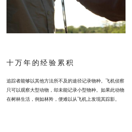
十万年的经验累积
追踪者能够以其他方法所不及的途径记录物种。飞机侦察
只可以观察大型动物，却未能记录小型物种。如果此动物
在树林生活，例如林羚，便难以从飞机上发现其踪影。
在卡拉哈里，部分桑族人会携带智能手机，通过图标界面
文章
下一个项目
输入观察所得，包括基于团队共识，一致听到或看到野生
分享此页面
动物的地方，以及动物踪迹和排泄物所在。