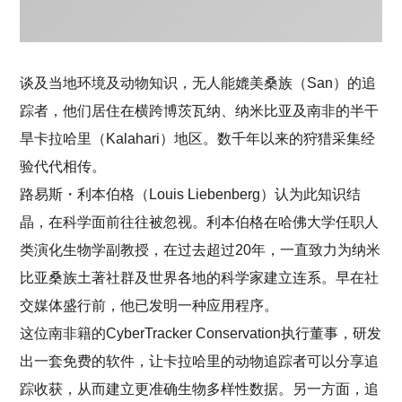
谈及当地环境及动物知识，无人能媲美桑族（San）的追
踪者，他们居住在横跨博茨瓦纳、纳米比亚及南非的半干
旱卡拉哈里（Kalahari）地区。数千年以来的狩猎采集经
验代代相传。
路易斯・利本伯格（Louis Liebenberg）认为此知识结
晶，在科学面前往往被忽视。利本伯格在哈佛大学任职人
类演化生物学副教授，在过去超过20年，一直致力为纳米
比亚桑族土著社群及世界各地的科学家建立连系。早在社
交媒体盛行前，他已发明一种应用程序。
这位南非籍的CyberTracker Conservation执行董事，研发
出一套免费的软件，让卡拉哈里的动物追踪者可以分享追
踪收获，从而建立更准确生物多样性数据。另一方面，追