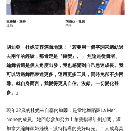
姬絲桃・派特
胡迪亞・杜妮
導師
門生
胡迪亞・杜妮笑容滿面地說：「若要用一個字詞來總結過
去兩年的經驗，那肯定是『轉變』。」 無論是從舞者、
編舞者還是個人角度出發，我也感覺到自己急速成長。我
可以透過舞蹈表達更多，運用更多工具，同時免卻不少困
難。就自身而言，我變得更具自信。沒錯。一切變化甚
多。」
現年32歲的杜妮來自塞內加爾，是當地舞蹈團La Mer
Noire的成員。她回顧參加勞力士創藝指導計劃期間，獲
加拿大編舞家姬絲桃・派特指導的美好時光。二人成為莫