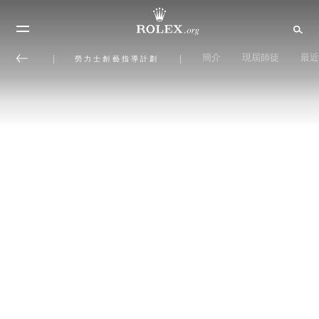
簡介
現屆師徒
最近
勞力士創藝指導計劃