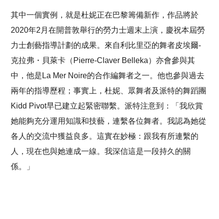
其中一個實例，就是杜妮正在巴黎籌備新作，作品將於
2020年2月在開普敦舉行的勞力士週末上演，慶祝本屆勞
力士創藝指導計劃的成果。來自利比里亞的舞者皮埃爾-
克拉弗・貝萊卡（Pierre-Claver Belleka）亦會參與其
中，他是La Mer Noire的合作編舞者之一。他也參與過去
兩年的指導歷程；事實上，杜妮、眾舞者及派特的舞蹈團
Kidd Pivot早已建立起緊密聯繫。派特注意到：「我欣賞
她能夠充分運用知識和技藝，連繫各位舞者。我認為她從
各人的交流中獲益良多。這實在妙極：跟我有所連繫的
人，現在也與她連成一線。我深信這是一段持久的關
係。」