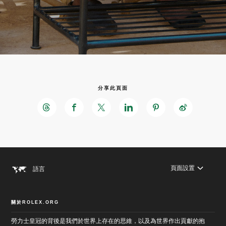
分享此頁面
跳
至
跳
主
至
要
頁
內
尾
容
頁面設置
語言
關於ROLEX.ORG
勞力士皇冠的背後是我們於世界上存在的思維，以及為世界作出貢獻的抱