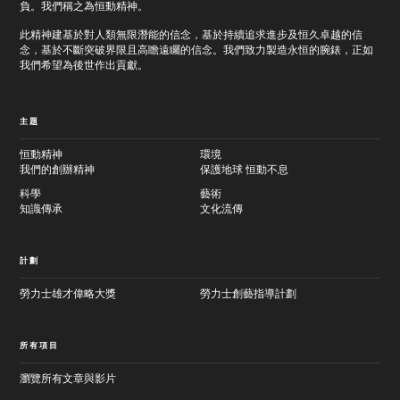
負。我們稱之為恒動精神。
此精神建基於對人類無限潛能的信念，基於持續追求進步及恒久卓越的信
念，基於不斷突破界限且高瞻遠矚的信念。我們致力製造永恒的腕錶，正如
我們希望為後世作出貢獻。
主題
恒動精神
環境
我們的創辦精神
保護地球 恒動不息
科學
藝術
知識傳承
文化流傳
計劃
勞力士雄才偉略大獎
勞力士創藝指導計劃
所有項目
瀏覽所有文章與影片