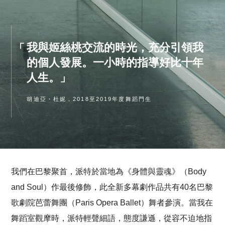
我與姬絲桃交流的時光，充分引領我
的個人發展。一小時的指導好比十年
人生。
胡迪亞・杜妮，2018至2019年度舞蹈門生
我們在巴黎聚首，派特於當地為《身體與靈魂》（Body
and Soul）作最後修飾，此全新多幕劇作品共有40名巴黎
歌劇院芭蕾舞團（Paris Opera Ballet）舞者參演。當我在
舞蹈室觀摩時，派特輕聲細語，態度謙遜，從容不迫地指