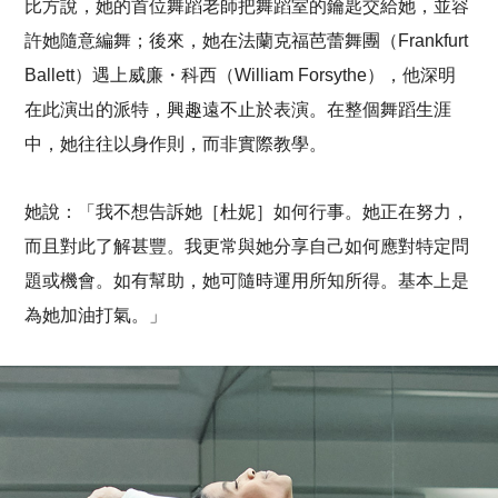
比方說，她的首位舞蹈老師把舞蹈室的鑰匙交給她，並容
許她隨意編舞；後來，她在法蘭克福芭蕾舞團（Frankfurt
Ballett）遇上威廉・科西（William Forsythe），他深明
在此演出的派特，興趣遠不止於表演。在整個舞蹈生涯
中，她往往以身作則，而非實際教學。
她說：「我不想告訴她［杜妮］如何行事。她正在努力，
而且對此了解甚豐。我更常與她分享自己如何應對特定問
題或機會。如有幫助，她可隨時運用所知所得。基本上是
為她加油打氣。」