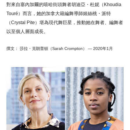
對來自塞內加爾的嘻哈街頭舞者胡迪亞・杜妮（Khoudia
Touré）而言，她的加拿大籍編舞導師姬絲桃・派特
（Crystal Pite）堪為現代舞巨星，推動她在舞者、編舞者
以至個人層面成長。
撰文： 莎拉・克朗普頓（Sarah Crompton）
— 2020年1月