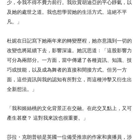
少，令我不得不費力前行。我欣賞胡迪亞的平心靜氣，以
及她的處世之道。我也想學習她的生活方式。這絕不平
凡。」
杜妮在日記寫下她兩年來的轉變歷程，她亦意識到一切的
改變也將延續下去，影響深遠。她沉思道：「這股影響力
可分為兩部分。一方面，當中傳遞了各種資訊、知識、技
巧或技能，以及成為舞者的直接和間接方式。但另一方
面，這些資訊與我的認知有所對立，而這種沖擊又衍生出
全新想法。」
「我和姬絲桃的文化背景正在交融。在此交叉點上，又可
產生甚麼？ 這對我來說也很重要。」
莎拉・克朗普頓是英國一位備受推祟的作家和廣播員，涉