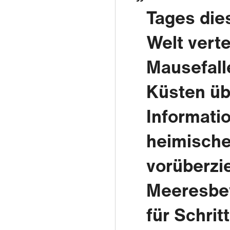
Tages dies
Welt verte
Mausefalle
Küsten ü
Informati
heimische
vorüberzi
Meeresbew
für Schrit