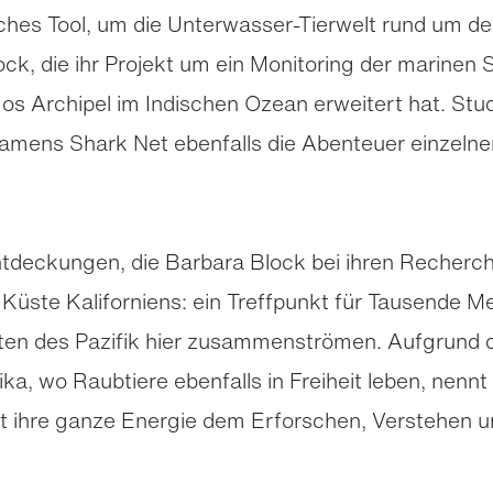
sches Tool, um die Unterwasser-Tierwelt rund um d
lock, die ihr Projekt um ein Monitoring der marine
gos Archipel im Indischen Ozean erweitert hat. Stu
namens Shark Net ebenfalls die Abenteuer einzelne
deckungen, die Barbara Block bei ihren Recherc
 Küste Kaliforniens: ein Treffpunkt für Tausende M
iten des Pazifik hier zusammenströmen. Aufgrund d
ka, wo Raubtiere ebenfalls in Freiheit leben, nennt
et ihre ganze Energie dem Erforschen, Verstehen 