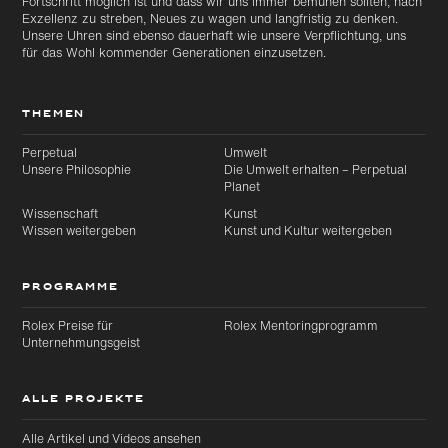
Fortschritt möglich ist und dass wir uns immer bemühen sollten, nach
Exzellenz zu streben, Neues zu wagen und langfristig zu denken.
Unsere Uhren sind ebenso dauerhaft wie unsere Verpflichtung, uns
für das Wohl kommender Generationen einzusetzen.
THEMEN
Perpetual
Umwelt
Unsere Philosophie
Die Umwelt erhalten – Perpetual
Planet
Wissenschaft
Kunst
Wissen weitergeben
Kunst und Kultur weitergeben
PROGRAMME
Rolex Preise für
Rolex Mentoringprogramm
Unternehmungsgeist
ALLE PROJEKTE
Alle Artikel und Videos ansehen