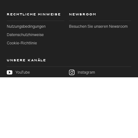
RECHTLICHE HINWEISE
NEWSROOM
Nutzungsbedingungen
Besuchen Sie unseren Newsroom
Datenschutzhinweise
Cookie-Richtlinie
UNSERE KANÄLE
YouTube
Instagram
Threads
Facebook
Artikel
Weiter
LinkedIn
X
Diese Seite empfehlen
Pinterest
Weibo
WeChat
Douyin
Ausgewählter Artikel