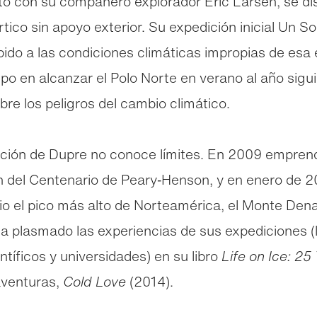
o con su compañero explorador Eric Larsen, se dis
rtico sin apoyo exterior. Su expedición inicial Un 
ido a las condiciones climáticas impropias de esa 
ipo en alcanzar el Polo Norte en verano al año sigui
re los peligros del cambio climático.
ción de Dupre no conoce límites. En 2009 emprendió
n del Centenario de Peary‑Henson, y en enero de 20
rio el pico más alto de Norteamérica, el Monte Dena
ha plasmado las experiencias de sus expediciones (
tíficos y universidades) en su libro
Life on Ice: 25
 aventuras,
Cold Love
(2014).