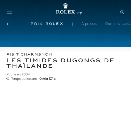
Prix Rolex
À propos
Derniers lauréa
PISIT CHARNSNOH
LES TIMIDES DUGONGS DE
THAÏLANDE
Publié en 2004
Temps de lecture :
0 min 57 s