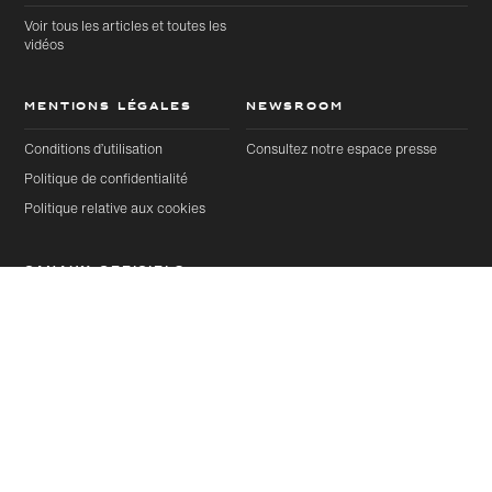
Voir tous les articles et toutes les
vidéos
MENTIONS LÉGALES
NEWSROOM
Conditions d’utilisation
Consultez notre espace presse
Politique de confidentialité
Politique relative aux cookies
CANAUX OFFICIELS
YouTube
Instagram
Articles
Suivant
Partager cette page
Threads
Facebook
LinkedIn
X
Article sélectionné
Pinterest
Weibo
WeChat
Douyin