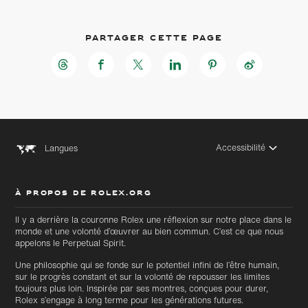
Partager cette page
Accessibilité
Langues
À PROPOS DE ROLEX.ORG
Il y a derrière la couronne Rolex une réflexion sur notre place dans le
monde et une volonté d’œuvrer au bien commun. C’est ce que nous
Accéder
appelons le Perpetual Spirit.
Accéder
au
au bas
contenu
Une philosophie qui se fonde sur le potentiel infini de l’être humain,
de page
principal
sur le progrès constant et sur la volonté de repousser les limites
toujours plus loin. Inspirée par ses montres, conçues pour durer,
Rolex s’engage à long terme pour les générations futures.