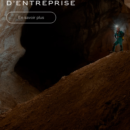
d’entreprise
En savoir plus
Accéder
Accéder
au
au bas
contenu
de page
principal