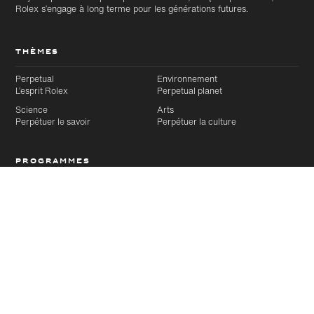
Rolex s’engage à long terme pour les générations futures.
THÈMES
Perpetual
Environnement
L’esprit Rolex
Perpetual planet
Science
Arts
Perpétuer le savoir
Perpétuer la culture
PROGRAMMES
Prix Rolex à l’esprit d’entreprise
Programme Rolex de mentorat
Articles
Suivant
artistique
Partager cette page
VOIR TOUS LES PROJETS
Article sélectionné
Voir tous les articles et toutes les
vidéos