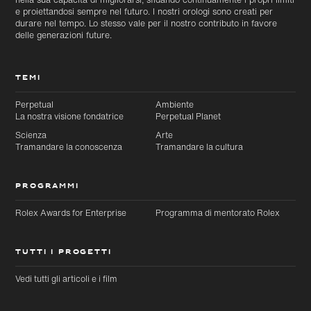
e proiettandosi sempre nel futuro. I nostri orologi sono creati per
durare nel tempo. Lo stesso vale per il nostro contributo in favore
delle generazioni future.
TEMI
Perpetual
Ambiente
La nostra visione fondatrice
Perpetual Planet
Passa al
Passa
contenuto
al
Scienza
Arte
principale
footer
Tramandare la conoscenza
Tramandare la cultura
PROGRAMMI
Rolex Awards for Enterprise
Programma di mentorato Rolex
TUTTI I PROGETTI
Vedi tutti gli articoli e i film