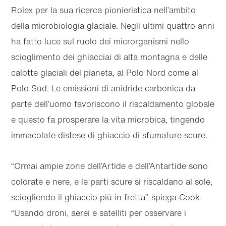
Rolex per la sua ricerca pionieristica nell’ambito
della microbiologia glaciale. Negli ultimi quattro anni
Passa al
Passa
ha fatto luce sul ruolo dei microrganismi nello
contenuto
al
principale
footer
scioglimento dei ghiacciai di alta montagna e delle
calotte glaciali del pianeta, al Polo Nord come al
Polo Sud. Le emissioni di anidride carbonica da
parte dell’uomo favoriscono il riscaldamento globale
e questo fa prosperare la vita microbica, tingendo
immacolate distese di ghiaccio di sfumature scure.
“Ormai ampie zone dell’Artide e dell’Antartide sono
colorate e nere, e le parti scure si riscaldano al sole,
sciogliendo il ghiaccio più in fretta”, spiega Cook.
“Usando droni, aerei e satelliti per osservare i