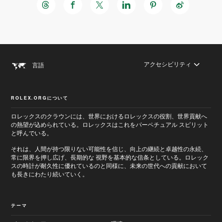
アクセシビリティ
言語
ROLEX.ORGについて
メ
ロレックスのクラウンには、世界におけるロレックスの役割、世界貢献へ
フ
イ
ッ
の熱望が込められている。ロレックスはこれをパーペチュアル スピリット
ン
タ
と呼んでいる。
画
ー
面
へ
それは、人間が持つ限りない可能性を信じ、向上の継続と卓越性の永続、
へ
進
常に限界を押し広げ、長期的な 視野を基本的な信条としている。ロレック
進
む
む
スの時計が耐久性に優れているのと同様に、未来の世代への貢献において
も長きにわたり続いていく。
テーマ