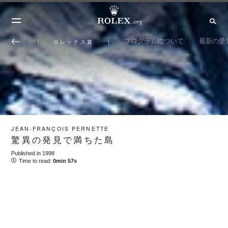
プログラムについて
最新の受
ロレックス賞
JEAN-FRANÇOIS PERNETTE
驚異の発見で満ちた島
Published in 1998
Time to read:
0min 57s