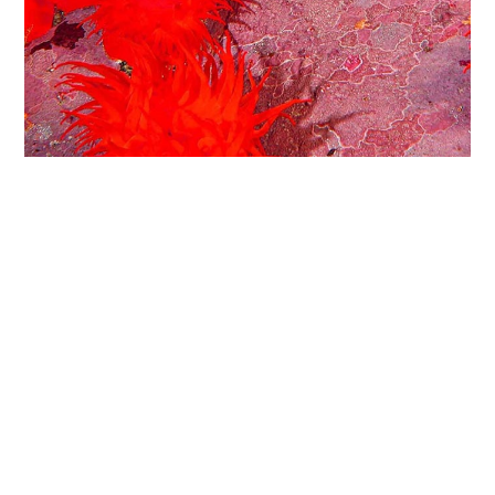
기사
다음
페이지 공유
칠레는 세계에서 2위 연어 생산국으로, 2018년 연어 수출
액은 약 50억 달러에 달하는 것으로 추산됩니다.
연어 생산자 및 공급자 협회인 살몬 칠레(Salmón Chile)에
선택한 기사
서 연구 업무를 총괄하고 있는 에스테반 라미레즈
(Esteban Ramírez)는 이메일을 통해 연어 양식장에서 유
출되는 배설물과 먹이 찌꺼기가 바닷물에 영양분을 공급
파트너십
파트너십
파트너십
새롭게 발견된 칠레 파타
불법 벌목꾼들을 감시하
새로운 플라스틱 재활용
하는 역할을 할 수 있으나, 대부분의 경우 양식장 주변에
고니아의 생물종
는 방법
기술
만 국한되는 현상이라고 CNN에 설명했습니다.