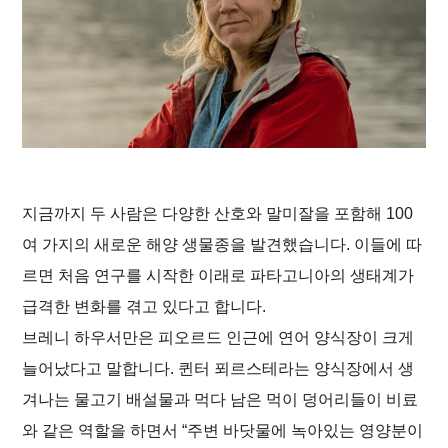
지금까지 두 사람은 다양한 산호와 말미잘을 포함해 100
여 가지의 새로운 해양 생물종을 발견했습니다. 이들에 따
르면 처음 연구를 시작한 이래로 파타고니아의 생태계가
급격한 변화를 겪고 있다고 합니다.
메
브레니 하우서만은 피오르드 인근에 연어 양식장이 크게
인
바
컨
닥
늘어났다고 말합니다. 퀸터 푀르스테라는 양식장에서 생
텐
글
츠
로
겨나는 물고기 배설물과 먹다 남은 먹이 덩어리들이 비료
로
이
이
동
와 같은 역할을 하면서 “주변 바닷물에 녹아있는 영양분이
동