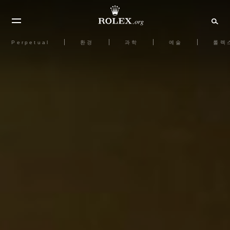
Perpetual
환경
과학
예술
롤렉