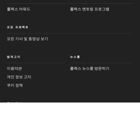
롤렉스 어워드
롤렉스 멘토링 프로그램
모든 프로젝트
모든 기사 및 동영상 보기
법적고지
뉴스룸
이용약관
롤렉스 뉴스룸 방문하기
개인 정보 고지
쿠키 정책
공식 채널
Youtube
Instagram
기사
다음
페이지 공유
Threads
Facebook
LinkedIn
X