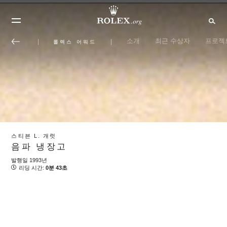
소개
최근 수상자
프로젝
롤렉스 어워드
스티븐 L. 개럿
음파 냉장고
발행일 1993년
리딩 시간:
0분 43초