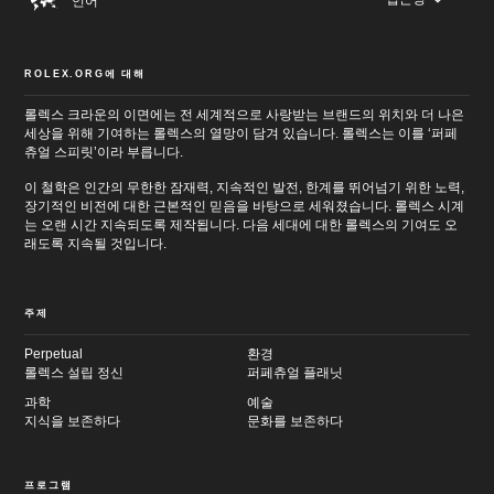
언어
ROLEX.ORG에 대해
메
롤렉스 크라운의 이면에는 전 세계적으로 사랑받는 브랜드의 위치와 더 나은
인
바
세상을 위해 기여하는 롤렉스의 열망이 담겨 있습니다. 롤렉스는 이를 ‘퍼페
컨
닥
츄얼 스피릿’이라 부릅니다.
텐
글
츠
로
이 철학은 인간의 무한한 잠재력, 지속적인 발전, 한계를 뛰어넘기 위한 노력,
로
이
이
동
장기적인 비전에 대한 근본적인 믿음을 바탕으로 세워졌습니다. 롤렉스 시계
동
는 오랜 시간 지속되도록 제작됩니다. 다음 세대에 대한 롤렉스의 기여도 오
래도록 지속될 것입니다.
주제
Perpetual
환경
롤렉스 설립 정신
퍼페츄얼 플래닛
과학
예술
지식을 보존하다
문화를 보존하다
프로그램