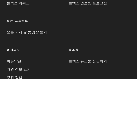
롤렉스 어워드
롤렉스 멘토링 프로그램
모든 프로젝트
모든 기사 및 동영상 보기
법적고지
뉴스룸
이용약관
롤렉스 뉴스룸 방문하기
개인 정보 고지
쿠키 정책
기사
다음
공식 채널
페이지 공유
Youtube
Instagram
Threads
Facebook
선택한 기사
LinkedIn
X