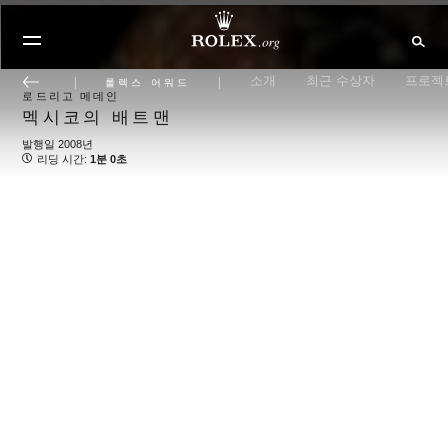
소개
최근 수상자
프로젝
롤렉스 어워드
로드리고 메데인
멕시코의 배트맨
발행일 2008년
리딩 시간:
1분 0초