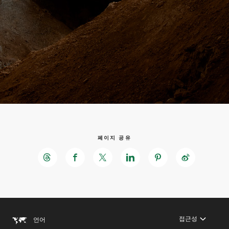
페이지 공유
메
인
바
컨
닥
텐
글
츠
로
로
이
이
동
동
접근성
언어