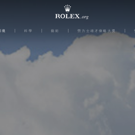
環境
科學
藝術
勞力士雄才偉略大獎