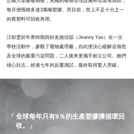
止輸入塑膠廢物後，美國的廢物管理設施和垃圾堆填區，
每月便囤積多達3萬噸塑膠。而目前，世上不足十分之一
的舊塑料可回收再用。
汪郁雯於年青時期與好友姚佳韻（Jeanny Yao）在一次
學校活動中，參觀了廢物處理廠，自此便決心緩解這個危
及全球的嚴重污染問題，二人後來更攜手創立公司。她們
雄心壯志，經過七年的反覆測試，最終取得驚人突破。
全球每年只有9％的生產塑膠獲循環回
收。