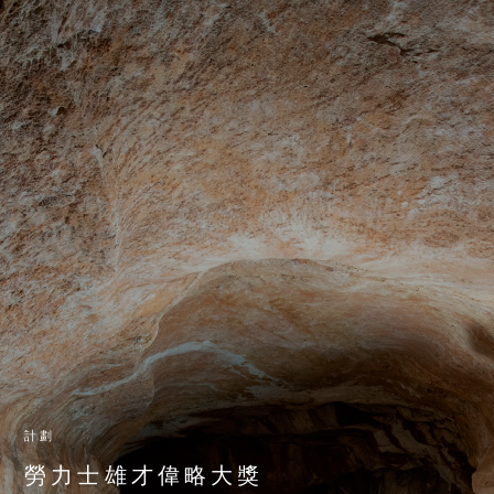
計劃
勞力士雄才偉略大獎