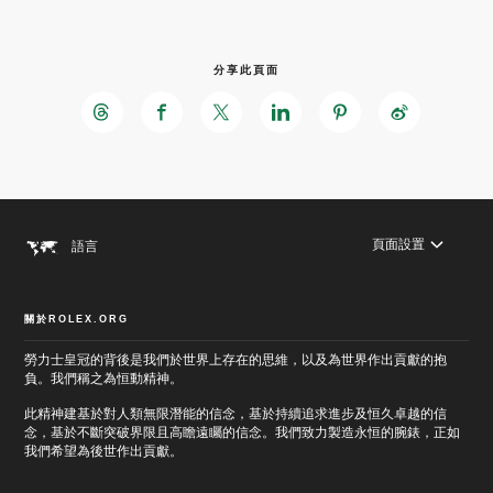
分享此頁面
跳
至
跳
主
至
要
頁
內
尾
容
頁面設置
語言
關於ROLEX.ORG
勞力士皇冠的背後是我們於世界上存在的思維，以及為世界作出貢獻的抱
負。我們稱之為恒動精神。
此精神建基於對人類無限潛能的信念，基於持續追求進步及恒久卓越的信
念，基於不斷突破界限且高瞻遠矚的信念。我們致力製造永恒的腕錶，正如
我們希望為後世作出貢獻。