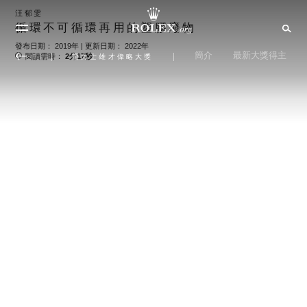
汪郁雯
循環不可循環再用的塑膠廢物
發布日期： 2019年 | 更新日期： 2022年
簡介
最新大獎得主
閱讀需時：
2分17秒
勞力士雄才偉略大獎