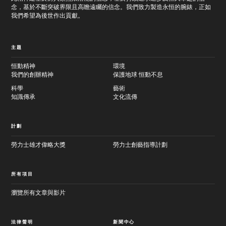
念，基於不斷突破界限且高瞻遠矚的信念。我們致力製造永恒的腕錶，正如
容
我們希望為後世作出貢獻。
主題
恒動精神
環境
我們的創辦精神
保護地球 恒動不息
科學
藝術
知識傳承
文化流傳
計劃
勞力士雄才偉略大獎
勞力士創藝指導計劃
所有項目
瀏覽所有文章與影片
法律聲明
新聞中心