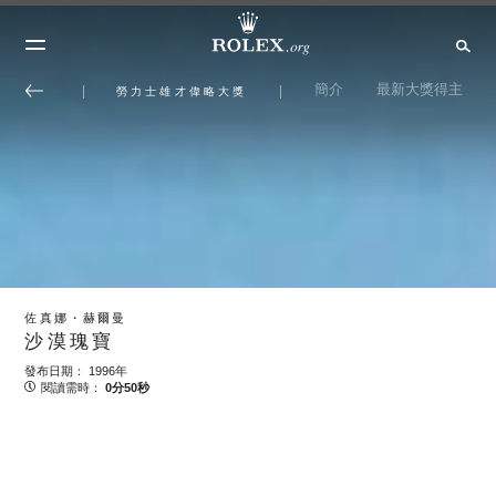
簡介
最新大獎得主
勞力士雄才偉略大獎
佐真娜・赫爾曼
沙漠瑰寶
發布日期： 1996年
閱讀需時：
0分50秒