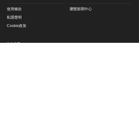
使用條款
瀏覽新聞中心
私隱聲明
Cookie政策
社交媒體
YouTube
Instagram
文章
下一個項目
分享此頁面
Threads
Facebook
LinkedIn
X
已選擇的文章
Pinterest
微博
WeChat
抖音
文化傳承
文化傳承
文化傳承
沙漠瑰寶 - 勞力士雄才
體驗瑪雅藝術 - 勞力士
絲綢之村 - 勞力士雄才
偉略大獎
雄才偉略大獎
偉略大獎
於
Rolex.com
探索我們的腕錶