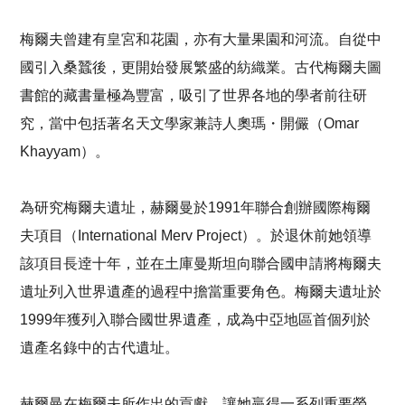
梅爾夫曾建有皇宮和花園，亦有大量果園和河流。自從中
國引入桑蠶後，更開始發展繁盛的紡織業。古代梅爾夫圖
書館的藏書量極為豐富，吸引了世界各地的學者前往研
究，當中包括著名天文學家兼詩人奧瑪・開儼（Omar
Khayyam）。
為研究梅爾夫遺址，赫爾曼於1991年聯合創辦國際梅爾
夫項目（International Merv Project）。於退休前她領導
該項目長逹十年，並在土庫曼斯坦向聯合國申請將梅爾夫
遺址列入世界遺產的過程中擔當重要角色。梅爾夫遺址於
1999年獲列入聯合國世界遺產，成為中亞地區首個列於
遺產名錄中的古代遺址。
赫爾曼在梅爾夫所作出的貢獻，讓她贏得一系列重要榮