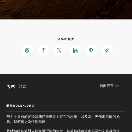
分享此頁面
頁面設置
語言
關於ROLEX.ORG
跳
勞力士皇冠的背後是我們於世界上存在的思維，以及為世界作出貢獻的抱
至
跳
負。我們稱之為恒動精神。
主
至
要
頁
此精神建基於對人類無限潛能的信念，基於持續追求進步及恒久卓越的信
內
尾