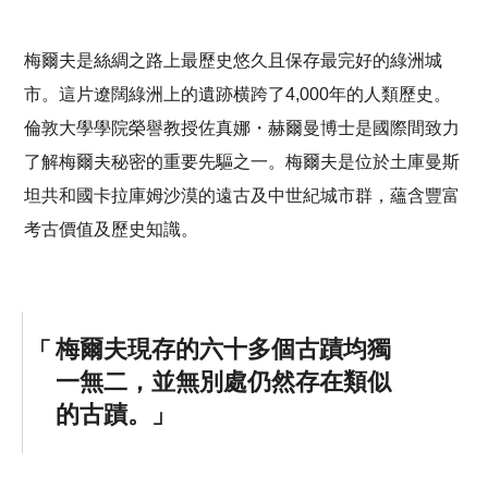
梅爾夫是絲綢之路上最歷史悠久且保存最完好的綠洲城
市。這片遼闊綠洲上的遺跡横跨了4,000年的人類歷史。
倫敦大學學院榮譽教授佐真娜・赫爾曼博士是國際間致力
了解梅爾夫秘密的重要先驅之一。梅爾夫是位於土庫曼斯
坦共和國卡拉庫姆沙漠的遠古及中世紀城市群，蘊含豐富
考古價值及歷史知識。
梅爾夫現存的六十多個古蹟均獨
一無二，並無別處仍然存在類似
的古蹟。