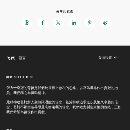
分享此頁面
頁面設置
語言
關於ROLEX.ORG
勞力士皇冠的背後是我們於世界上存在的思維，以及為世界作出貢獻的抱
跳
至
跳
負。我們稱之為恒動精神。
主
至
要
頁
此精神建基於對人類無限潛能的信念，基於持續追求進步及恒久卓越的信
內
尾
念，基於不斷突破界限且高瞻遠矚的信念。我們致力製造永恒的腕錶，正如
容
我們希望為後世作出貢獻。