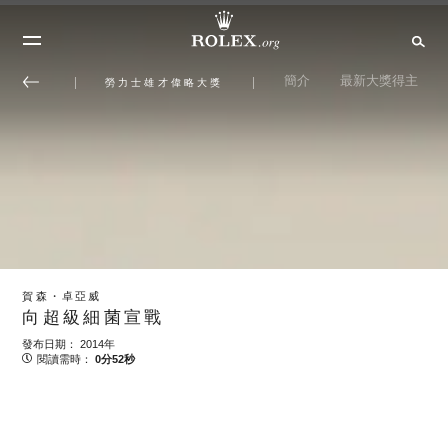
簡介
最新大獎得主
勞力士雄才偉略大獎
賀森・卓亞威
向超級細菌宣戰
發布日期： 2014年
閱讀需時：
0分52秒