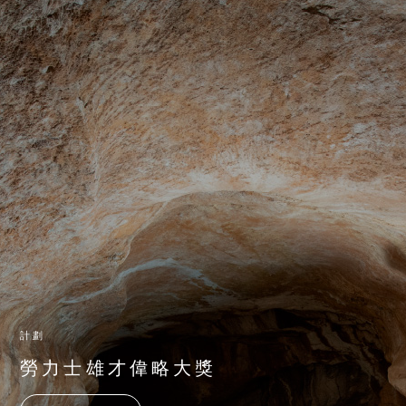
計劃
勞力士雄才偉略大獎