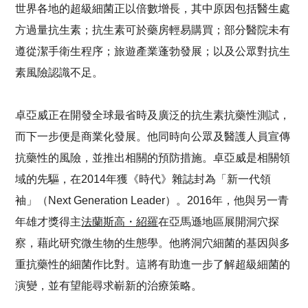
世界各地的超級細菌正以倍數增長，其中原因包括醫生處
方過量抗生素；抗生素可於藥房輕易購買；部分醫院未有
遵從潔手衛生程序；旅遊產業蓬勃發展；以及公眾對抗生
素風險認識不足。
卓亞威正在開發全球最省時及廣泛的抗生素抗藥性測試，
而下一步便是商業化發展。他同時向公眾及醫護人員宣傳
抗藥性的風險，並推出相關的預防措施。卓亞威是相關領
域的先驅，在2014年獲《時代》雜誌封為「新一代領
袖」（Next Generation Leader）。2016年，他與另一青
年雄才獎得主
法蘭斯高・紹羅
在亞馬遜地區展開洞穴探
察，藉此研究微生物的生態學。他將洞穴細菌的基因與多
重抗藥性的細菌作比對。這將有助進一步了解超級細菌的
演變，並有望能尋求嶄新的治療策略。