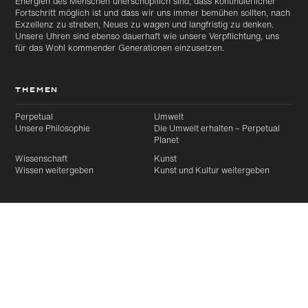
Energien des Menschen unerschöpflich sind, dass kontinuierlicher
Fortschritt möglich ist und dass wir uns immer bemühen sollten, nach
Exzellenz zu streben, Neues zu wagen und langfristig zu denken.
Unsere Uhren sind ebenso dauerhaft wie unsere Verpflichtung, uns
für das Wohl kommender Generationen einzusetzen.
THEMEN
Perpetual
Umwelt
Unsere Philosophie
Die Umwelt erhalten – Perpetual
Planet
Wissenschaft
Kunst
Wissen weitergeben
Kunst und Kultur weitergeben
PROGRAMME
Artikel
Weiter
Rolex Preise für
Rolex Mentoringprogramm
Diese Seite empfehlen
Unternehmungsgeist
ALLE PROJEKTE
Ausgewählter Artikel