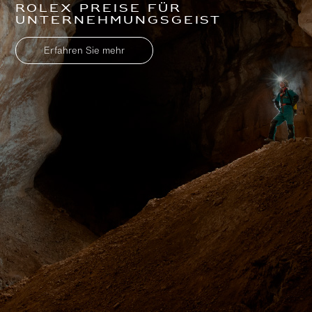
Rolex Preise für
Unternehmungsgeist
Erfahren Sie mehr
Zu
Zu
Hauptinhalt
Footer
wechseln
wechseln