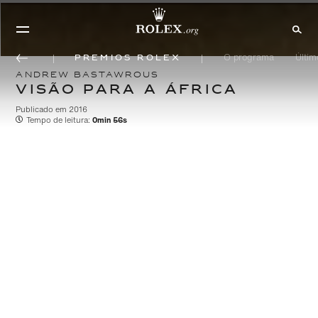
Prêmios Rolex
O programa
Últi
ANDREW BASTAWROUS
VISÃO PARA A ÁFRICA
Publicado em 2016
Tempo de leitura:
0min 56s