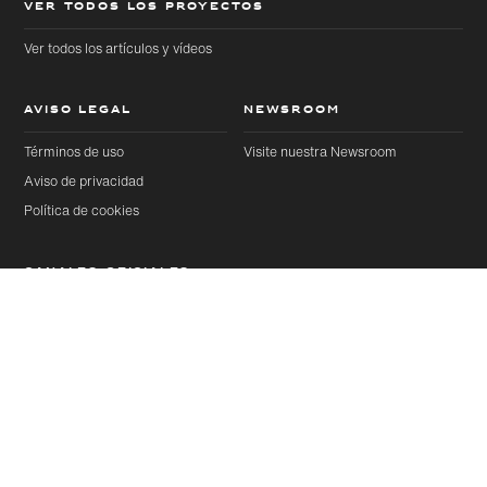
VER TODOS LOS PROYECTOS
Ver todos los artículos y vídeos
AVISO LEGAL
NEWSROOM
Términos de uso
Visite nuestra Newsroom
Aviso de privacidad
Política de cookies
CANALES OFICIALES
YouTube
Instagram
Artículos
Siguiente
Compartir esta página
Threads
Facebook
LinkedIn
X
Artículo seleccionado
Pinterest
Weibo
WeChat
Douyin