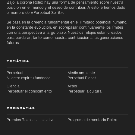
Ir
Ir
Bajo la corona Rolex hay una forma de pensamiento sobre nuestra
directamente
directamente
posición en el mundo y el deseo de contribuir. A esto le hemos dado
al contenido
al pie de
el nombre de «Perpetual Spirit».
principal
página
Se basa en la creencia fundamental en el ilimitado potencial humano,
en la constante evolución, en sobrepasar continuamente los límites
con una perspectiva a largo plazo. Nuestros relojes están creados
para perdurar; tanto como nuestra contribución a las generaciones
futuras.
TEMÁTICA
Perpetual
Medio ambiente
Nuestro espíritu fundador
Perpetual Planet
Ciencia
Artes
Perpetuar el conocimiento
Perpetuar la cultura
PROGRAMAS
Premios Rolex a la Iniciativa
Programa de mentoría Rolex