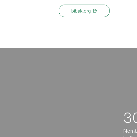
bibak.org
3
Nombr