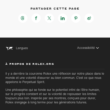
Partager cette page
Accessibilité
Langues
À PROPOS DE ROLEX.ORG
Accéder
Accéder
Il y a derrière la couronne Rolex une réflexion sur notre place dans le
au
au bas
contenu
monde et une volonté d’œuvrer au bien commun. C’est ce que nous
de page
principal
appelons le Perpetual Spirit.
Une philosophie qui se fonde sur le potentiel infini de l’être humain,
sur le progrès constant et sur la volonté de repousser les limites
toujours plus loin. Inspirée par ses montres, conçues pour durer,
Rolex s’engage à long terme pour les générations futures.