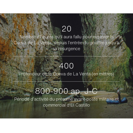
20
Nombre d’heures qu’il aura fallu pour explorer la
Cueva de La Venta, depuis l’entrée du gouffre jusqu’à
sa résurgence
400
Profondeur de la Cueva de La Venta (en mètres)
800-900 ap. J-C
Période d’activité du présumé avant-poste militaire et
commercial d’El Castillo