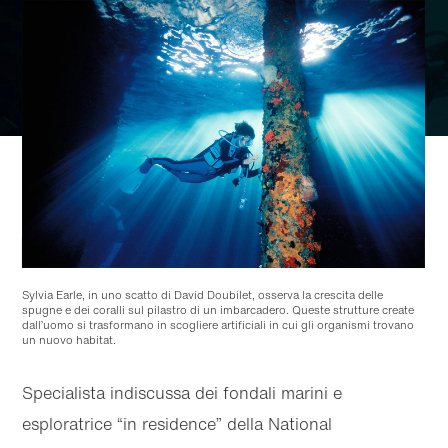
Sylvia Earle, in uno scatto di David Doubilet, osserva la crescita delle
spugne e dei coralli sul pilastro di un imbarcadero. Queste strutture create
dall’uomo si trasformano in scogliere artificiali in cui gli organismi trovano
un nuovo habitat.
Specialista indiscussa dei fondali marini e
esploratrice “in residence” della National