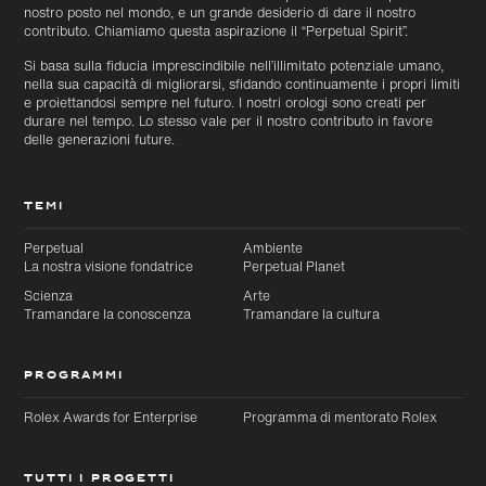
nostro posto nel mondo, e un grande desiderio di dare il nostro
contributo. Chiamiamo questa aspirazione il “Perpetual Spirit”.
Si basa sulla fiducia imprescindibile nell’illimitato potenziale umano,
nella sua capacità di migliorarsi, sfidando continuamente i propri limiti
e proiettandosi sempre nel futuro. I nostri orologi sono creati per
durare nel tempo. Lo stesso vale per il nostro contributo in favore
delle generazioni future.
TEMI
Perpetual
Ambiente
La nostra visione fondatrice
Perpetual Planet
Scienza
Arte
Tramandare la conoscenza
Tramandare la cultura
PROGRAMMI
Rolex Awards for Enterprise
Programma di mentorato Rolex
TUTTI I PROGETTI