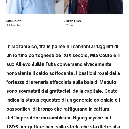
Mia Couto
Julián Fuks
Il Maestro
L’Allievo
In Mozambico, fra le palme e i cannoni arrugginiti di
un fortino portoghese del XIX secolo, Mia Couto e il
suo Allievo Julián Fuks conversano vivacemente
nonostante il caldo soffocante. I bastioni rossi della
fortezza di arenaria affacciata sulla baia di Maputo
sono sovrastati dai grattacieli della capitale. Couto
indica la statua equestre di un generale coloniale e i
bassorilievi di bronzo che raffigurano la cattura
dell’imperatore mozambicano Ngungunyane nel
1895 per gettare luce sulla storia che sta dietro alla