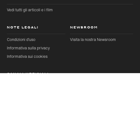
Vedi tutti gli articoli e i film
NOTE LEGALI
NEWSROOM
Condizioni d’uso
Visita la nostra Newsroom
Informativa sulla privacy
Informativa sui cookies
CANALI UFFICIALI
YouTube
Instagram
Articoli
Avanti
Condividi questa pagina
Threads
Facebook
LinkedIn
X
Articolo selezionato
Pinterest
Weibo
WeChat
Douyin