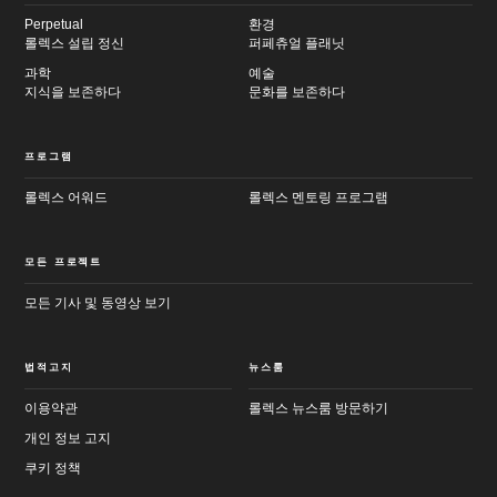
Perpetual
환경
롤렉스 설립 정신
퍼페츄얼 플래닛
과학
예술
지식을 보존하다
문화를 보존하다
프로그램
롤렉스 어워드
롤렉스 멘토링 프로그램
모든 프로젝트
모든 기사 및 동영상 보기
법적고지
뉴스룸
이용약관
롤렉스 뉴스룸 방문하기
개인 정보 고지
쿠키 정책