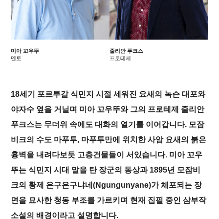
미아 꼬우뚜
줄리안 푸크스
멘토
프로테제
18세기 포르투갈 식민지 시절 세워진 요새의 녹슨 대포와
야자수 옆을 거닐며 미아 꼬우뚜와 그의 프로테제 줄리안
푸크스는 무더위 속에도 대화의 열기를 이어갑니다. 모잠
비크의 수도 마푸투, 마푸투만에 위치한 사암 요새의 붉은
흉벽을 내려다보듯 고층건물들이 서있습니다. 미아 꼬우
뚜는 식민지 시대 말을 탄 장군의 동상과 1895년 모잠비
크의 황제 은구은구냐네(Ngungunyane)가 체포되는 장
면을 묘사한 청동 부조를 가르키며 현재 집필 중인 삼부작
소설의 배경이라고 설명합니다.