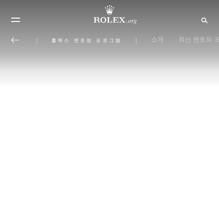
소개
최신 멘토와 
롤렉스 멘토링 프로그램