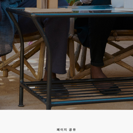
메
인
바
컨
닥
텐
글
츠
로
로
이
이
동
동
페이지 공유