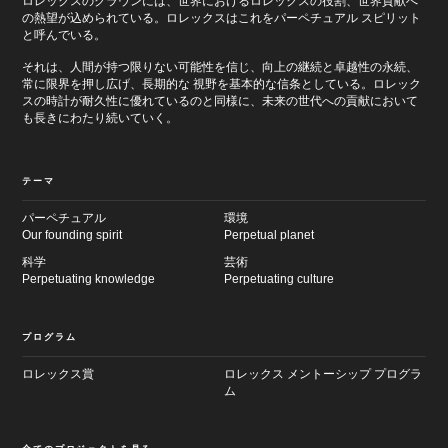
ロレックスのクラウンには、世界におけるロレックスの役割、世界貢献へ
の熱望が込められている。ロレックスはこれをパーペチュアル スピリット
と呼んでいる。
それは、人間が持つ限りない可能性を信じ、向上の継続と卓越性の永続、
常に限界を押し広げ、長期的な 視野を基本的な信条としている。ロレック
スの時計が耐久性に優れているのと同様に、未来の世代への貢献において
も長きにわたり続いていく。
テーマ
パーペチュアル
環境
Our founding spirit
Perpetual planet
科学
芸術
Perpetuating knowledge
Perpetuating culture
プログラム
ロレックス賞
ロレックス メントーシップ プログラ
ム