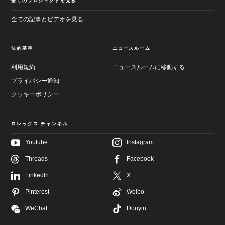
全てのプロジェクトを見る
全ての記事とビデオを見る
法的基準
ニュースルーム
利用規約
ニュースルームに移動する
プライバシー通知
クッキーポリシー
ロレックス チャンネル
Youtube
Instagram
メ
フ
イ
Threads
Facebook
ッ
ン
タ
画
LinkedIn
X
ー
面
へ
へ
Pinterest
Weibo
進
進
む
む
WeChat
Douyin