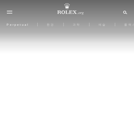
Perpetual
환경
과학
예술
롤렉