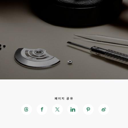
페이지 공유
메
인
바
컨
닥
텐
글
츠
로