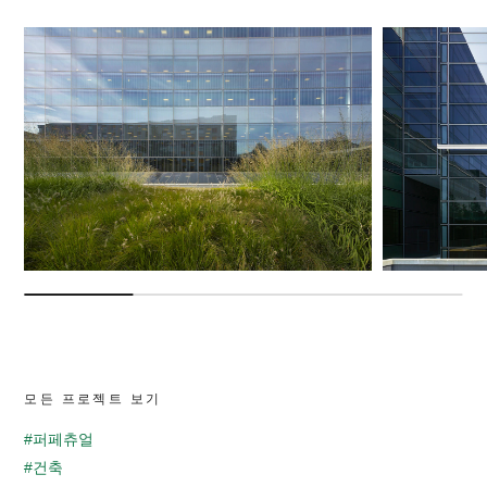
모든 프로젝트 보기
#퍼페츄얼
#건축