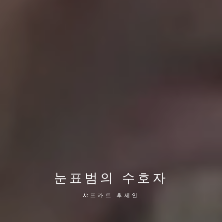
눈표범의 수호자
샤프카트 후세인