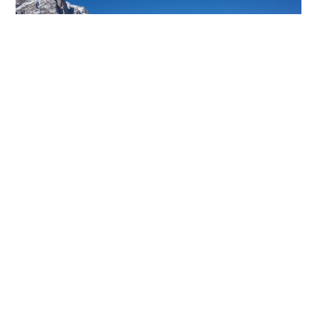
기사
다음
페이지 공유
선택한 기사
환경
응용기술
환경
시
눈표범의 수호자
지구의 소리에 귀 기울이
사라져가는 숲에 새 생명
다
을
샤프카트 후세인이 영감을 받아 시작한 프로젝트 눈표범
(Project Snow Leopard)은 마을 주민들에게 표범 때문에
희생된 모든 가축에 대한 보상을 제공함으로써 인간과 표
범이 공존할 수 있도록 해줍니다. 그와 동시에 목축업자들
을 도와 밤에 표범이 가축을 공격하지 못하도록 육식 동물
을 막아주는 울타리를 설치하고, 이 지역의 미래를 이끌어