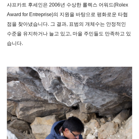
샤프카트 후세인은 2006년 수상한 롤렉스 어워드(Rolex
Award for Entreprise)의 지원을 바탕으로 평화로운 타협
점을 찾아냈습니다. 그 결과, 표범의 개체수는 안정적인
메
인
바
수준을 유지하거나 늘고 있고, 마을 주민들도 만족하고 있
컨
닥
텐
글
습니다.
츠
로
로
이
이
동
동