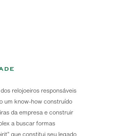
dade
dos relojoeiros responsáveis
do um know-how construído
iras da empresa e construir
olex a buscar formas
rit” que constitui seu legado