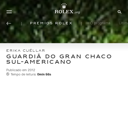
Prêmios Rolex
O programa
Últi
ERIKA CUÉLLAR
GUARDIÃ DO GRAN CHACO
SUL-AMERICANO
Publicado em 2012
Tempo de leitura:
0min 56s