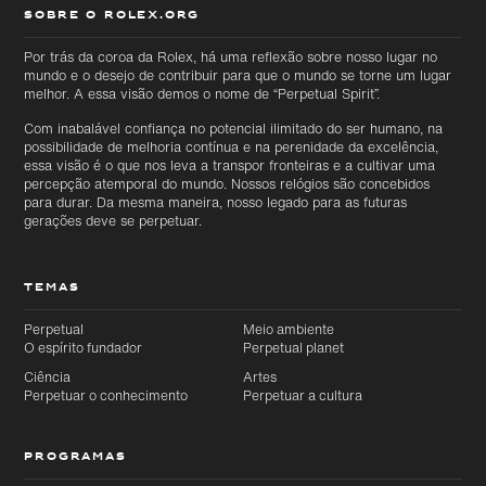
SOBRE O ROLEX.ORG
Ir
Ir
diretamente
diretamente
Por trás da coroa da Rolex, há uma reflexão sobre nosso lugar no
para o
para o
mundo e o desejo de contribuir para que o mundo se torne um lugar
conteúdo
rodapé
principal
melhor. A essa visão demos o nome de “Perpetual Spirit”.
Com inabalável confiança no potencial ilimitado do ser humano, na
possibilidade de melhoria contínua e na perenidade da excelência,
essa visão é o que nos leva a transpor fronteiras e a cultivar uma
percepção atemporal do mundo. Nossos relógios são concebidos
para durar. Da mesma maneira, nosso legado para as futuras
gerações deve se perpetuar.
TEMAS
Perpetual
Meio ambiente
O espírito fundador
Perpetual planet
Ciência
Artes
Perpetuar o conhecimento
Perpetuar a cultura
PROGRAMAS