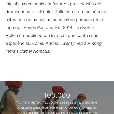
iniciativas regionais em favor da preservação dos
dromedários. Ilse Köhler-Rollefson atua também na
esfera internacional, como membro permanente da
Liga dos Povos Pastoris. Em 2014, Ilse Köhler-
Rollefson publicou um livro em que conta suas
experiências:
Camel Karma. Twenty Years Among
India’s Camel Nomads
.
100.000
Número aproximativo de pessoas e famílias que
possuem uma charrete e um dromedário macho
como animal de trabalho, no estado indiano de