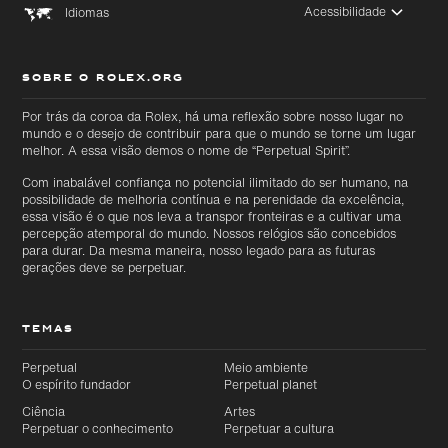
Acessibilidade
Idiomas
SOBRE O ROLEX.ORG
Por trás da coroa da Rolex, há uma reflexão sobre nosso lugar no
Ir
mundo e o desejo de contribuir para que o mundo se torne um lugar
Ir
diretamente
melhor. A essa visão demos o nome de “Perpetual Spirit”.
diretamente
para o
para o
conteúdo
rodapé
Com inabalável confiança no potencial ilimitado do ser humano, na
principal
possibilidade de melhoria contínua e na perenidade da excelência,
essa visão é o que nos leva a transpor fronteiras e a cultivar uma
percepção atemporal do mundo. Nossos relógios são concebidos
para durar. Da mesma maneira, nosso legado para as futuras
gerações deve se perpetuar.
TEMAS
Perpetual
Meio ambiente
O espírito fundador
Perpetual planet
Ciência
Artes
Perpetuar o conhecimento
Perpetuar a cultura