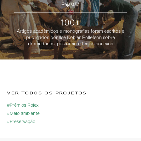
Rajastão
100+
Artigos acadêmicos e monografias foram escritos e
publicados por Ilse Köhler-Rollefson sobre
dromedários, pastoreio e temas conexos
Ver todos os projetos
#Prêmios Rolex
#Meio ambiente
#Preservação