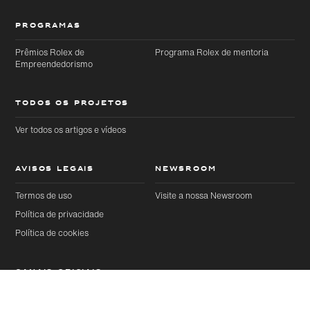
PROGRAMAS
Prêmios Rolex de
Programa Rolex de mentoria
Empreendedorismo
TODOS OS PROJETOS
Ver todos os artigos e vídeos
AVISOS LEGAIS
NEWSROOM
Termos de uso
Visite a nossa Newsroom
Política de privacidade
Política de cookies
CANAIS OFICIAIS
YouTube
Instagram
Artigos
Próximo