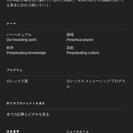
も長きにわたり続いていく。
テーマ
パーペチュアル
環境
Our founding spirit
Perpetual planet
科学
芸術
メ
フ
イ
Perpetuating knowledge
Perpetuating culture
ッ
ン
タ
画
ー
面
へ
プログラム
へ
進
進
む
む
ロレックス賞
ロレックス メントーシップ プログラ
ム
全てのプロジェクトを見る
全ての記事とビデオを見る
法的基準
ニュースルーム