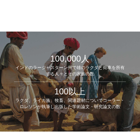
100,000人
インドのラージャスターン州で雄のラクダと荷車を所有
する人々とその家族の数
100以上
ラクダ、ライカ族、牧畜、関連題材についてコーラー・
ロレソンが執筆し出版した学術論文・研究論文の数