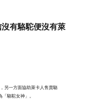
信沒有駱駝便沒有萊
，另一方面協助萊卡人售賣駱
她為「駱駝女神」。