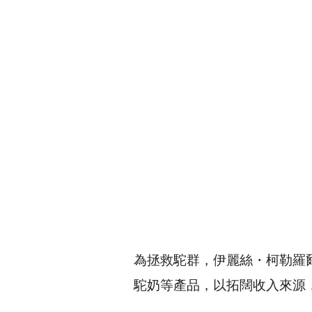
為拯救駝群，伊麗絲・柯勒羅
駝奶等產品，以拓闊收入來源，《