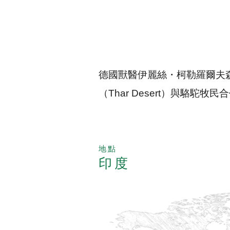
德國獸醫伊麗絲・柯勒羅爾夫森（Il
（Thar Desert）與駱
地點
印度