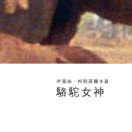
伊麗絲・柯勒羅爾夫森
駱駝女神