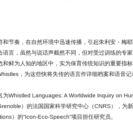
符和节奏，在自然环境中迅速传播，引起朱利安・梅耶
击语言，虽然与说话声截然不同，但对受过训练的专家
危和鲜为人知的地区中，实为保育传统知识的重要指标
d Whistles，为这些快将失传的语言作详细档案和语音
名为
Whistled Languages: A Worldwide Inquiry on H
renoble）的法国国家科学研究中心（CNRS），
e Actions）的“Icon-Eco-Speech”项目担任研究员。