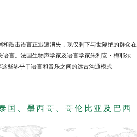
哨和敲击语言正迅速消失，现仅剩下与世隔绝的群众在
关语言。法国生物声学家及语言学家朱利安・梅耶尔
在竭力保存这些界乎于语言和音乐之间的远古沟通模式。
泰国、墨西哥、哥伦比亚及巴西