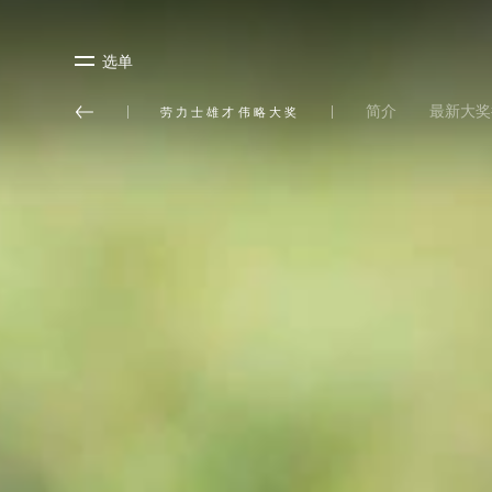
选单
简介
最新大奖
劳力士雄才伟略大奖