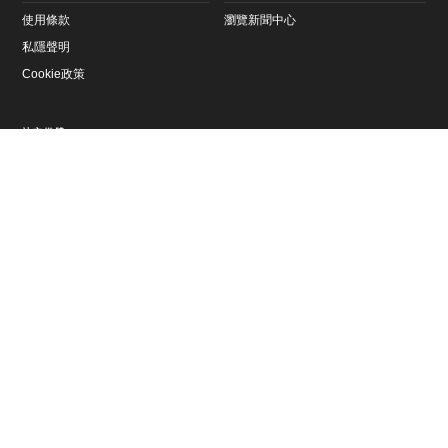
使用條款
瀏覽新聞中心
私隱聲明
Cookie政策
社交媒體
YouTube
Instagram
文章
下一個項目
分享此頁面
Threads
Facebook
LinkedIn
X
已選擇的文章
Pinterest
微博
WeChat
抖音
環境保護
環境保護
環境保護
亞馬遜的保育傳承 - 勞
汪洋中的溫馴巨獸
減少印度野生動物與人
力士雄才偉略大獎
類的衝突 - 勞力士雄才
於
Rolex.com
探索我們的腕錶
偉略大獎