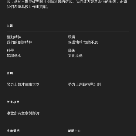
念，基於不斷突破界限且高瞻遠矚的信念。我們致力製造永恒的腕錶，正如
容
我們希望為後世作出貢獻。
主題
恒動精神
環境
我們的創辦精神
保護地球 恒動不息
科學
藝術
知識傳承
文化流傳
計劃
勞力士雄才偉略大獎
勞力士創藝指導計劃
所有項目
瀏覽所有文章與影片
法律聲明
新聞中心