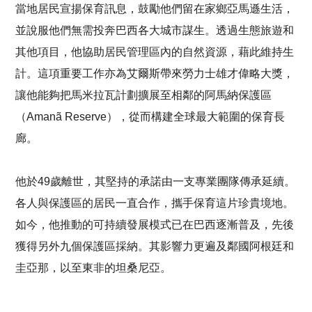
當地居民宣揚保育訊息，鼓勵他們留在家鄉亞馬遜生活，
並說服他們無需投奔巴西各大城市謀生。透過生態旅遊和
其他項目，他協助居民管理區內的自然資源，藉此維持生
計。這項重要工作亦為艾爾斯帶來勞力士雄才偉略大獎，
讓他能夠把馬米拉瓦計劃擴展至相鄰的阿馬納保護區
（Amanã Reserve），從而構建全球最大範圍的保育長
廊。
他於49歲離世，其堅持的承諾由一支專業團隊傳承延續。
各人與保護區的居民一直合作，攜手保育這片珍貴境地。
如今，他推動的可持續發展模式已在巴西逐漸普及，先後
獲得另外九個保護區採納。其影響力更遍及鄰國阿根廷和
圭亞那，以至東非的坦桑尼亞。