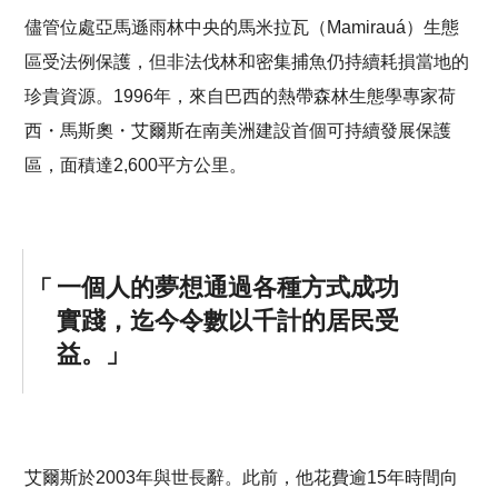
儘管位處亞馬遜雨林中央的馬米拉瓦（Mamirauá）生態
區受法例保護，但非法伐林和密集捕魚仍持續耗損當地的
珍貴資源。1996年，來自巴西的熱帶森林生態學專家荷
西・馬斯奧・艾爾斯在南美洲建設首個可持續發展保護
區，面積達2,600平方公里。
一個人的夢想通過各種方式成功
實踐，迄今令數以千計的居民受
益。
艾爾斯於2003年與世長辭。此前，他花費逾15年時間向