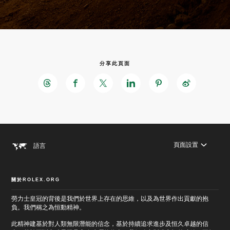
分享此頁面
頁面設置
語言
關於ROLEX.ORG
跳
勞力士皇冠的背後是我們於世界上存在的思維，以及為世界作出貢獻的抱
至
跳
負。我們稱之為恒動精神。
主
至
要
頁
此精神建基於對人類無限潛能的信念，基於持續追求進步及恒久卓越的信
內
尾