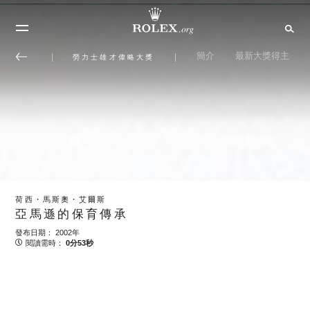
簡介
最新大獎得主
勞力士雄才偉略大獎
荷西・馬斯奧・艾爾斯
亞馬遜的保育傳承
發布日期： 2002年
閱讀需時：
0分53秒