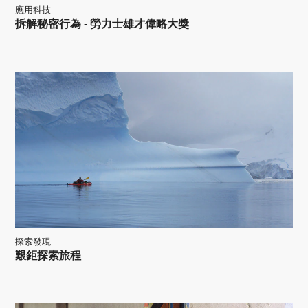
應用科技
拆解秘密行為 - 勞力士雄才偉略大獎
探索發現
艱鉅探索旅程