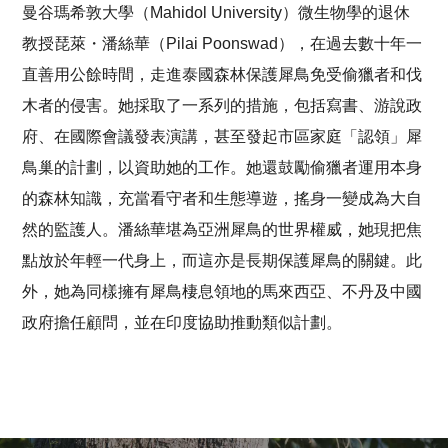
曼谷瑪希敦大學（Mahidol University）微生物學的退休
教授琵萊・潘絲華（Pilai Poonswad），在過去數十年一
直善用公餘時間，走進泰國森林保護犀鳥免受偷獵者和伐
木者的侵害。她採取了一系列的措施，包括寫書、游說政
府、在國際會議發表演講，甚至發起市區家庭「認領」犀
鳥巢的計劃，以資助她的工作。她還鼓勵偷獵者運用本身
的森林知識，充當看守者和生態導遊，搖身一變成為大自
然的監護人。潘絲華堪為亞洲犀鳥的世界權威，她現把焦
點放於年輕一代身上，而這亦是長期保護犀鳥的關鍵。此
外，她為同樣擁有犀鳥棲息領地的馬來西亞、不丹及中國
政府擔任顧問，並在印度協助推動類似計劃。