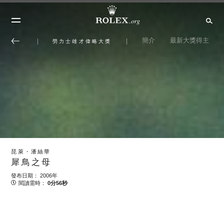
簡介
最新大獎得主
勞力士雄才偉略大獎
琵萊・潘絲華
犀鳥之母
發布日期： 2006年
閱讀需時：
0分56秒