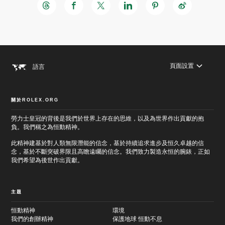
頁面設置
語言
關於ROLEX.ORG
勞力士皇冠的背後是我們於世界上存在的思維，以及為世界作出貢獻的抱
跳
負。我們稱之為恒動精神。
至
跳
主
至
此精神建基於對人類無限潛能的信念，基於持續追求進步及恒久卓越的信
要
頁
念，基於不斷突破界限且高瞻遠矚的信念。我們致力製造永恒的腕錶，正如
內
尾
容
我們希望為後世作出貢獻。
主題
恒動精神
環境
我們的創辦精神
保護地球 恒動不息