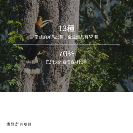
13種
泰國的犀鳥品種，全亞洲共有32 種
70%
已消失的泰國森林比率
瀏覽所有項目